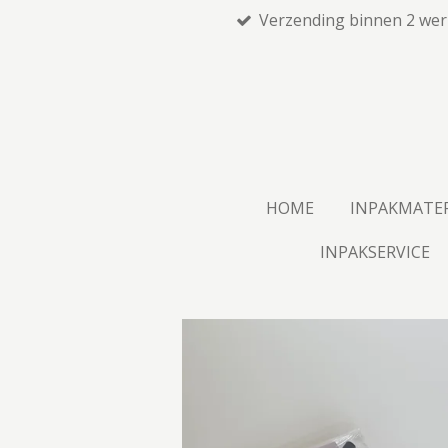
Verzending binnen 2 we
Ga
direct
naar
de
hoofdinhoud
HOME
INPAKMATE
INPAKSERVICE