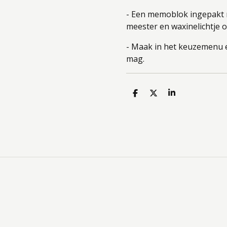
- Een memoblok ingepakt m
meester en waxinelichtje o
- Maak in het keuzemenu e
mag.
D
D
S
e
e
h
l
e
a
e
l
r
n
e