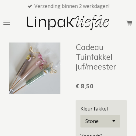
Verzending binnen 2 werkdagen!
Ga
direct
naar
de
hoofdinhoud
Cadeau -
Tuinfakkel
juf/meester
€ 8,50
Kleur fakkel