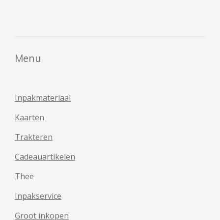
e
e
h
e
l
e
a
l
e
l
r
e
n
e
n
Menu
Inpakmateriaal
Kaarten
Trakteren
Cadeauartikelen
Thee
Inpakservice
Groot inkopen