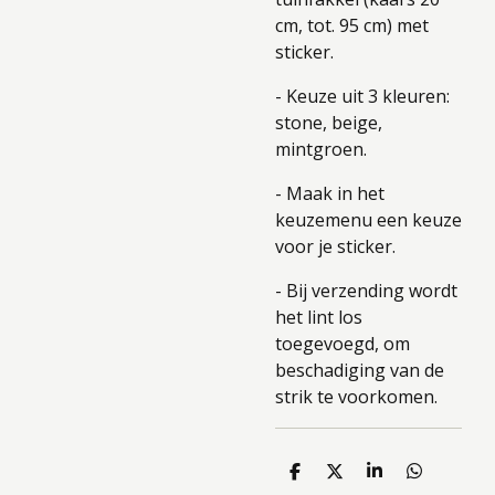
cm, tot. 95 cm) met
sticker.
- Keuze uit 3 kleuren:
stone, beige,
mintgroen.
- Maak in het
keuzemenu een keuze
voor je sticker.
- Bij verzending wordt
het lint los
toegevoegd, om
beschadiging van de
strik te voorkomen.
D
D
S
D