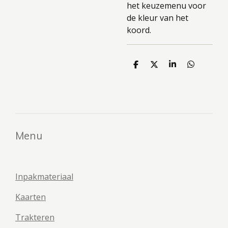
het keuzemenu voor
de kleur van het
koord.
D
D
S
D
e
e
h
e
l
e
a
l
e
l
r
e
n
e
n
Menu
Inpakmateriaal
Kaarten
Trakteren