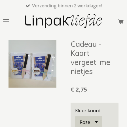
Verzending binnen 2 werkdagen!
Ga
direct
naar
de
hoofdinhoud
Cadeau -
Kaart
vergeet-me-
nietjes
€ 2,75
Kleur koord