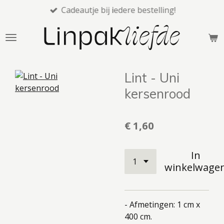
Cadeautje bij iedere bestelling!
Ga
direct
naar
de
hoofdinhoud
Lint - Uni
kersenrood
€ 1,60
In
winkelwage
- Afmetingen: 1 cm x
400 cm.