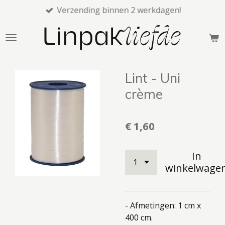
Verzending binnen 2 werkdagen!
Ga
direct
naar
de
hoofdinhoud
Lint - Uni
crème
€ 1,60
In
winkelwage
- Afmetingen: 1 cm x
400 cm.