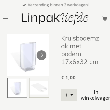
Verzending binnen 2 werkdagen!
Ga
direct
naar
de
hoofdinhoud
Kruisbodemz
ak met
bodem
17x6x32 cm
€ 1,00
In
winkelwage