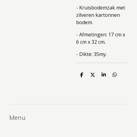
- Kruisbodemzak met
zilveren kartonnen
bodem.
- Afmetingen: 17 cm x
6 cm x 32 cm.
- Dikte: 35my.
D
D
S
D
e
e
h
e
l
e
a
l
e
l
r
e
n
e
n
Menu