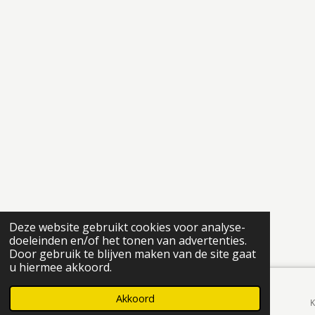
Deze website gebruikt cookies voor analyse-
doeleinden en/of het tonen van advertenties.
Door gebruik te blijven maken van de site gaat
u hiermee akkoord.
Akkoord
E-mailadres
Telefoonnummer
K