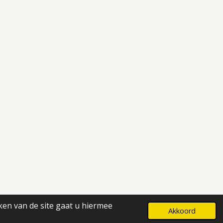
ken van de site gaat u hiermee
Powered by
JouwWeb
Akkoord