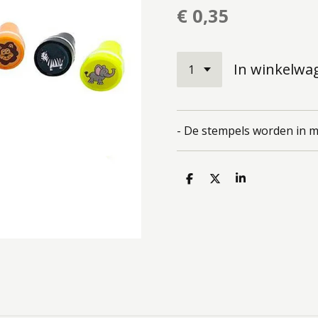
€ 0,35
In winkelwa
- De stempels worden in m
D
D
S
e
e
h
l
e
a
e
l
r
n
e