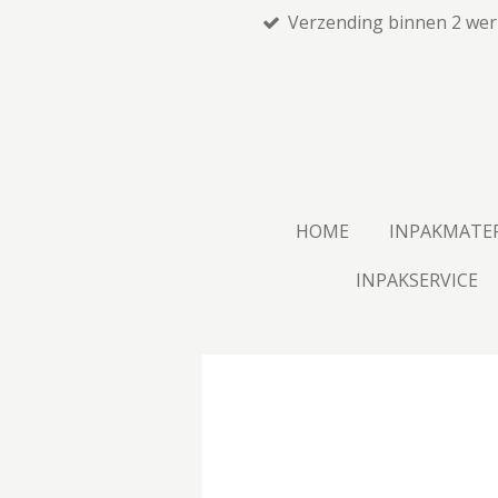
Verzending binnen 2 we
Ga
direct
naar
de
hoofdinhoud
HOME
INPAKMATE
INPAKSERVICE