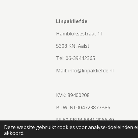
Linpakliefde
Hambloksestraat 11
5308 KN, Aalst
Tel: 06-39442365
Mail: info@linpakliefde.nl
KVK: 89400208
BTW:
NL004723877B86
NL60 RBRB 8841 2066 40
© 2023 - 2026 Linpakliefde
Deze website gebruikt cookies voor analyse-doeleinden en
akkoord.