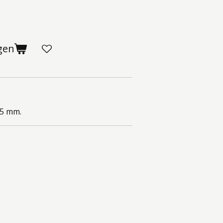
gen
05 mm.