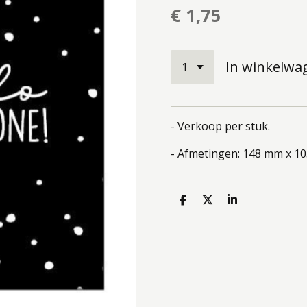
€ 1,75
In winkelwa
- Verkoop per stuk.
- Afmetingen: 148 mm x 1
D
D
S
e
e
h
l
e
a
e
l
r
n
e