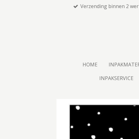
Verzending binnen 2 we
Ga
direct
naar
de
hoofdinhoud
HOME
INPAKMATE
INPAKSERVICE