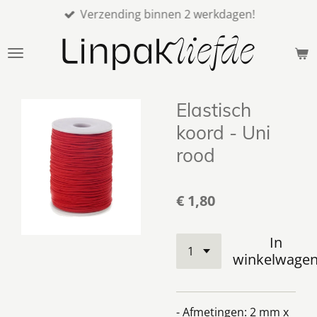
Verzending binnen 2 werkdagen!
Ga
direct
naar
de
hoofdinhoud
Elastisch
koord - Uni
rood
€ 1,80
In
winkelwage
- Afmetingen: 2 mm x