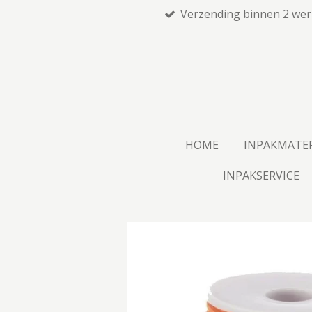
Verzending binnen 2 we
Ga
direct
naar
de
hoofdinhoud
HOME
INPAKMATE
INPAKSERVICE