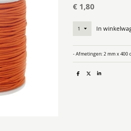
€ 1,80
In winkelwa
- Afmetingen: 2 mm x 400 
D
D
S
e
e
h
l
e
a
e
l
r
n
e