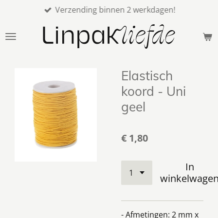
Verzending binnen 2 werkdagen!
Ga
direct
naar
de
hoofdinhoud
Elastisch
koord - Uni
geel
€ 1,80
In
winkelwage
- Afmetingen: 2 mm x