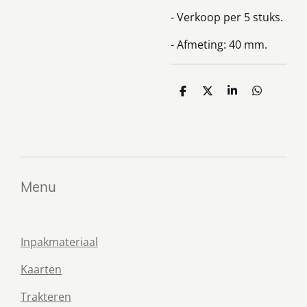
- Verkoop per 5 stuks.
- Afmeting: 40 mm.
D
D
S
D
e
e
h
e
l
e
a
l
e
l
r
e
n
e
n
Menu
Inpakmateriaal
Kaarten
Trakteren