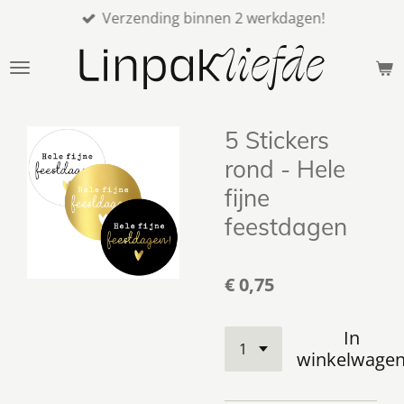
Verzending binnen 2 werkdagen!
Ga
direct
naar
de
hoofdinhoud
5 Stickers
rond - Hele
fijne
feestdagen
€ 0,75
In
winkelwage