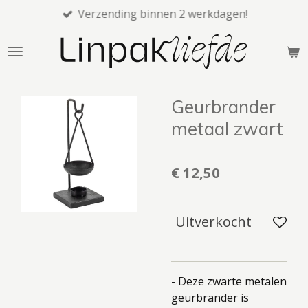
Verzending binnen 2 werkdagen!
Ga
direct
naar
de
hoofdinhoud
Geurbrander
metaal zwart
€ 12,50
Uitverkocht
- Deze zwarte metalen
geurbrander is