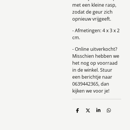
met een kleine rasp,
zodat de geur zich
opnieuw vrijgeeft.
- Afmetingen: 4 x 3 x 2
cm.
- Online uitverkocht?
Misschien hebben we
het nog op voorraad
in de winkel. Stuur
een berichtje naar
0639442365, dan
kijken we voor je!
D
D
S
D
e
e
h
e
l
e
a
l
e
l
r
e