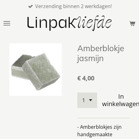
Verzending binnen 2 werkdagen!
Ga
direct
naar
de
hoofdinhoud
Amberblokje
jasmijn
€ 4,00
In
winkelwage
- Amberblokjes zijn
handgemaakte