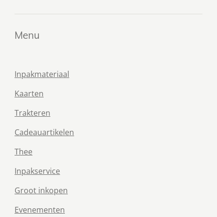
n
e
n
Menu
Inpakmateriaal
Kaarten
Trakteren
Cadeauartikelen
Thee
Inpakservice
Groot inkopen
Evenementen