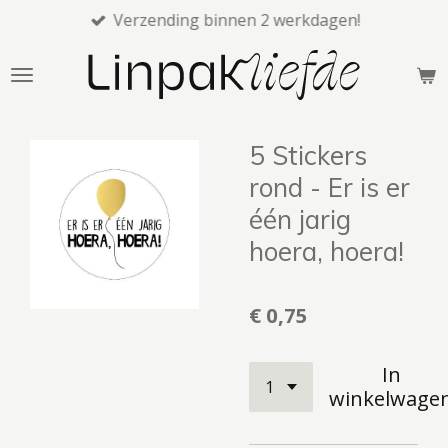
Verzending binnen 2 werkdagen!
Ga
direct
naar
de
hoofdinhoud
5 Stickers
rond - Er is er
één jarig
hoera, hoera!
€ 0,75
In
winkelwage