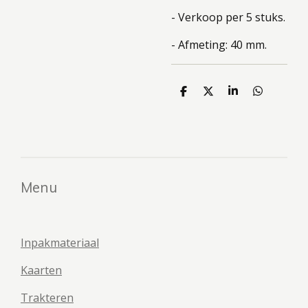
- Verkoop per 5 stuks.
- Afmeting: 40 mm.
D
D
S
D
e
e
h
e
l
e
a
l
e
l
r
e
n
e
n
Menu
Inpakmateriaal
Kaarten
Trakteren