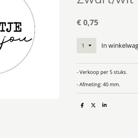
€ 0,75
In winkelwa
- Verkoop per 5 stuks.
- Afmeting: 40 mm.
D
D
S
e
e
h
l
e
a
e
l
r
n
e