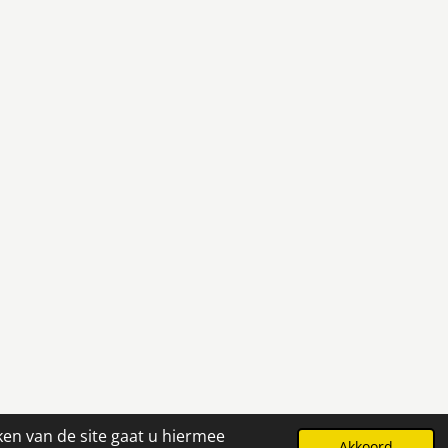
ken van de site gaat u hiermee
Powered by
JouwWeb
Akkoord