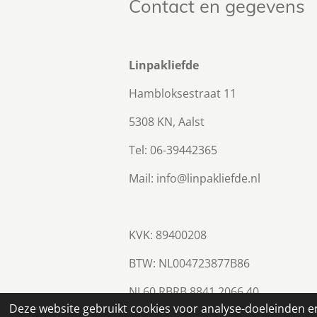
Contact en gegevens
Linpakliefde
Hambloksestraat 11
5308 KN, Aalst
Tel: 06-39442365
Mail: info@linpakliefde.nl
KVK: 89400208
BTW:
NL004723877B86
NL60 RBRB 8841 2066 40
© 2023 - 2026 Linpakliefde
Deze website gebruikt cookies voor analyse-doeleinden en