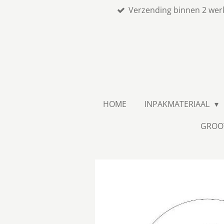
Verzending binnen 2 wer
Ga
direct
naar
de
hoofdinhoud
HOME
INPAKMATERIAAL
GROO