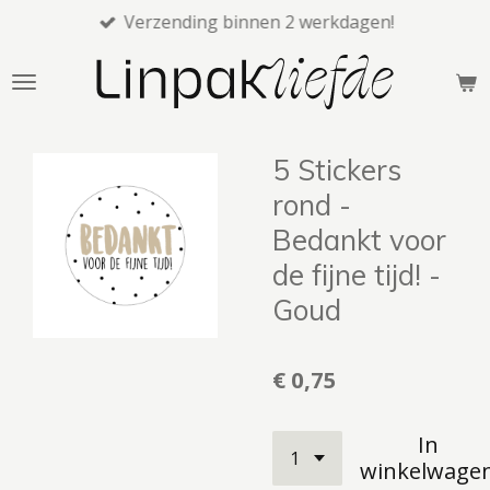
Verzending binnen 2 werkdagen!
Ga
direct
naar
de
hoofdinhoud
5 Stickers
rond -
Bedankt voor
de fijne tijd! -
Goud
€ 0,75
In
winkelwage