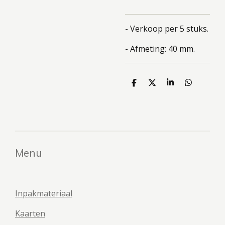
- Verkoop per 5 stuks.
- Afmeting: 40 mm.
D
D
S
D
e
e
h
e
l
e
a
l
e
l
r
e
n
e
n
Menu
Inpakmateriaal
Kaarten