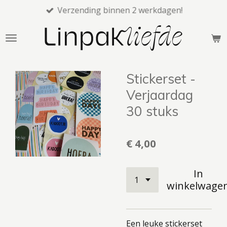
Verzending binnen 2 werkdagen!
Ga
direct
naar
de
hoofdinhoud
Stickerset -
Verjaardag
30 stuks
€ 4,00
In
winkelwage
Een leuke stickerset