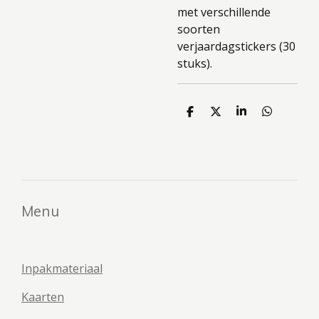
met verschillende
soorten
verjaardagstickers (30
stuks).
D
D
S
D
e
e
h
e
l
e
a
l
e
l
r
e
n
e
n
Menu
Inpakmateriaal
Kaarten