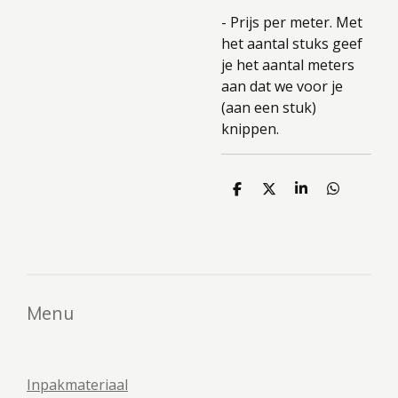
- Prijs per meter. Met
het aantal stuks geef
je het aantal meters
aan dat we voor je
(aan een stuk)
knippen.
D
D
S
D
e
e
h
e
l
e
a
l
e
l
r
e
n
e
n
Menu
Inpakmateriaal