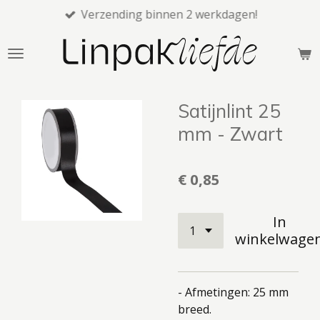
Verzending binnen 2 werkdagen!
Ga
direct
naar
de
hoofdinhoud
Satijnlint 25
mm - Zwart
€ 0,85
In
winkelwage
- Afmetingen: 25 mm
breed.