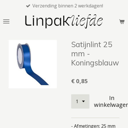
Verzending binnen 2 werkdagen!
Ga
direct
naar
de
hoofdinhoud
Satijnlint 25
mm -
Koningsblauw
€ 0,85
In
winkelwage
- Afmetingen: 25 mm