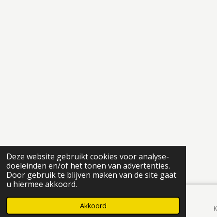
Deze website gebruikt cookies voor analyse-
doeleinden en/of het tonen van advertenties.
Door gebruik te blijven maken van de site gaat
u hiermee akkoord.
Akkoord
E-mailadres
Telefoonnummer
K