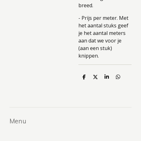
breed.
- Prijs per meter. Met
het aantal stuks geef
je het aantal meters
aan dat we voor je
(aan een stuk)
knippen.
D
D
S
D
e
e
h
e
l
e
a
l
e
l
r
e
n
e
n
Menu