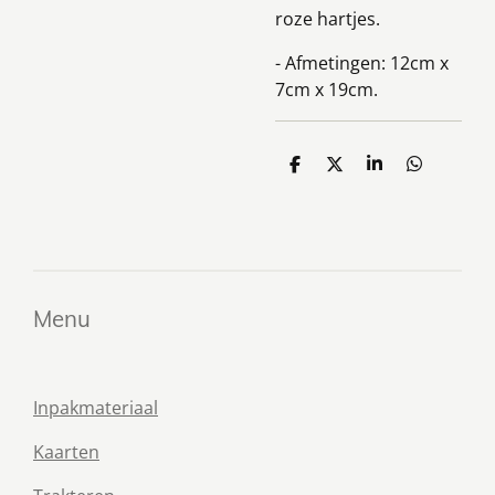
roze hartjes.
- Afmetingen: 12cm x
7cm x 19cm.
D
D
S
D
e
e
h
e
l
e
a
l
e
l
r
e
n
e
n
Menu
Inpakmateriaal
Kaarten