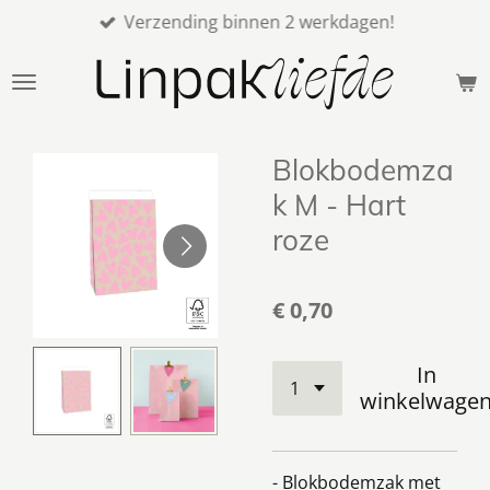
Verzending binnen 2 werkdagen!
Ga
direct
naar
de
hoofdinhoud
Blokbodemza
k M - Hart
roze
€ 0,70
In
winkelwage
- Blokbodemzak met