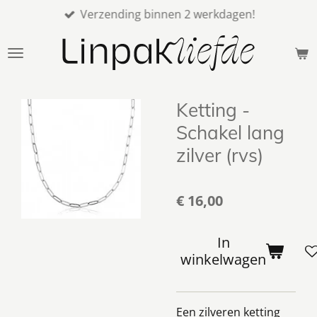
Verzending binnen 2 werkdagen!
Ga
direct
naar
de
hoofdinhoud
Ketting -
Schakel lang
zilver (rvs)
€ 16,00
In
winkelwagen
Een zilveren ketting