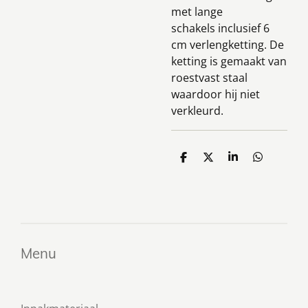
met lange
schakels inclusief 6
cm verlengketting. De
ketting is gemaakt van
roestvast staal
waardoor hij niet
verkleurd.
D
D
S
D
e
e
h
e
l
e
a
l
e
l
r
e
n
e
n
Menu