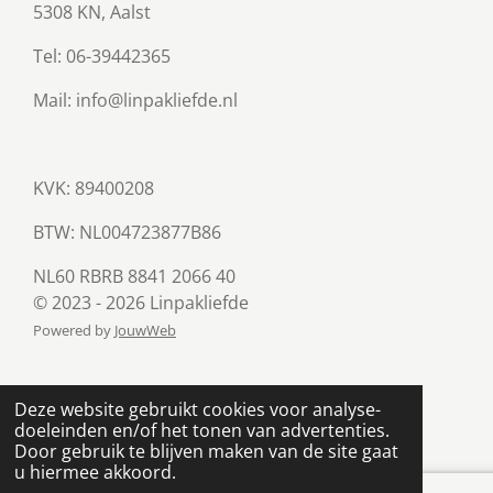
5308 KN, Aalst
Tel: 06-39442365
Mail: info@linpakliefde.nl
KVK: 89400208
BTW:
NL004723877B86
NL60 RBRB 8841 2066 40
© 2023 - 2026 Linpakliefde
Powered by
JouwWeb
Deze website gebruikt cookies voor analyse-
doeleinden en/of het tonen van advertenties.
Door gebruik te blijven maken van de site gaat
u hiermee akkoord.