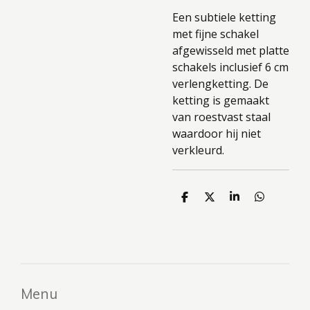
Een subtiele ketting
met fijne schakel
afgewisseld met platte
schakels inclusief 6 cm
verlengketting. De
ketting is gemaakt
van roestvast staal
waardoor hij niet
verkleurd.
D
D
S
D
e
e
h
e
l
e
a
l
e
l
r
e
n
e
n
Menu