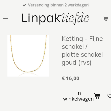
Verzending binnen 2 werkdagen!
Ga
direct
naar
de
hoofdinhoud
Ketting - Fijne
schakel /
platte schakel
goud (rvs)
€ 16,00
In
winkelwagen