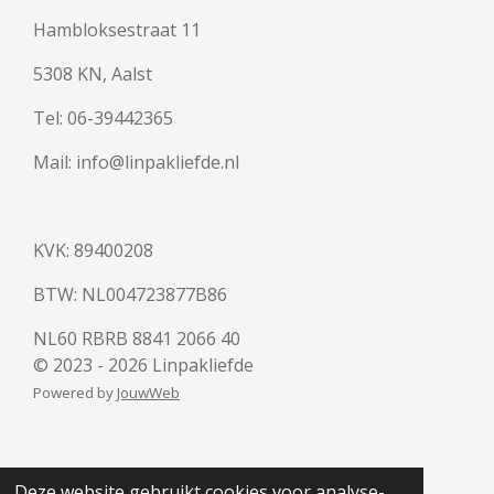
Hambloksestraat 11
5308 KN, Aalst
Tel: 06-39442365
Mail: info@linpakliefde.nl
KVK: 89400208
BTW:
NL004723877B86
NL60 RBRB 8841 2066 40
© 2023 - 2026 Linpakliefde
Powered by
JouwWeb
Deze website gebruikt cookies voor analyse-