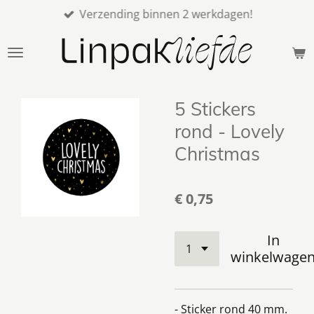
Verzending binnen 2 werkdagen!
Ga
direct
naar
de
hoofdinhoud
5 Stickers
rond - Lovely
Christmas
€ 0,75
In
winkelwage
- Sticker rond 40 mm.