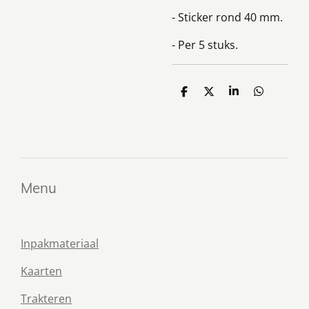
- Sticker rond 40 mm.
- Per 5 stuks.
D
D
S
D
e
e
h
e
l
e
a
l
e
l
r
e
n
e
n
Menu
Inpakmateriaal
Kaarten
Trakteren