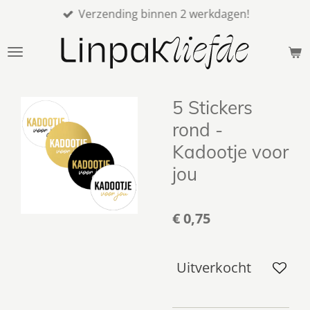
Verzending binnen 2 werkdagen!
Ga
direct
naar
de
hoofdinhoud
5 Stickers
rond -
Kadootje voor
jou
€ 0,75
Uitverkocht