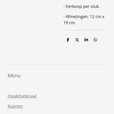
- Verkoop per stuk.
- Afmetingen: 12 cm x
19 cm.
D
D
S
D
e
e
h
e
l
e
a
l
e
l
r
e
n
e
n
Menu
Inpakmateriaal
Kaarten