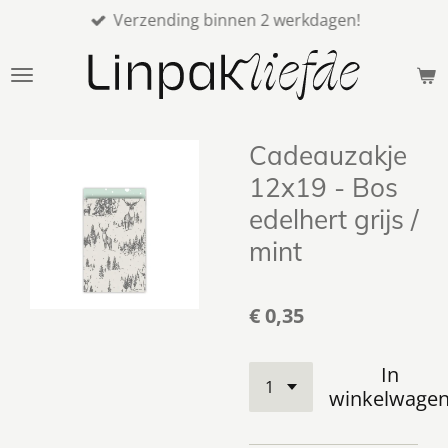
Verzending binnen 2 werkdagen!
Ga
direct
naar
de
hoofdinhoud
Cadeauzakje
12x19 - Bos
edelhert grijs /
mint
€ 0,35
In
winkelwage