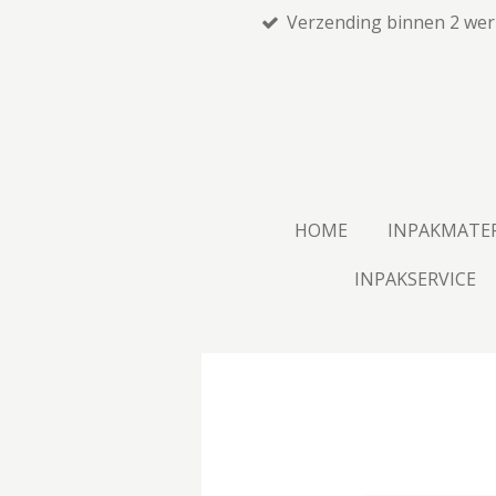
Verzending binnen 2 we
Ga
direct
naar
de
hoofdinhoud
HOME
INPAKMATE
INPAKSERVICE