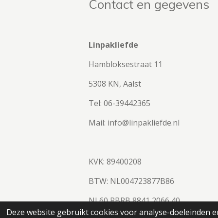
Contact en gegevens
Linpakliefde
Hambloksestraat 11
5308 KN, Aalst
Tel: 06-39442365
Mail: info@linpakliefde.nl
KVK: 89400208
BTW:
NL004723877B86
NL60 RBRB 8841 2066 40
© 2023 - 2026 Linpakliefde
Deze website gebruikt cookies voor analyse-doeleinden en