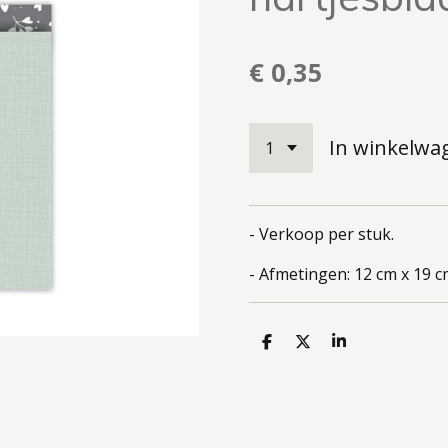
€ 0,35
In winkelwa
- Verkoop per stuk.
- Afmetingen: 12 cm x 19 c
D
D
S
e
e
h
l
e
a
e
l
r
n
e