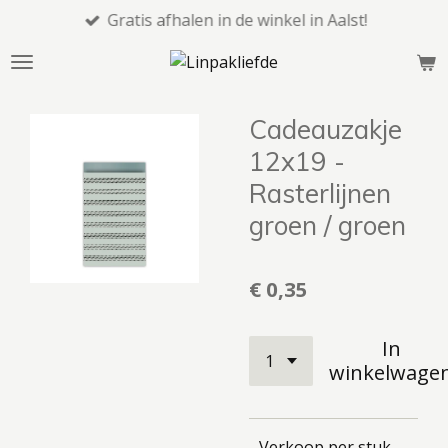
Gratis afhalen in de winkel in Aalst!
Ga
direct
naar
de
hoofdinhoud
Cadeauzakje
12x19 -
Rasterlijnen
groen / groen
€ 0,35
In
winkelwage
- Verkoop per stuk.