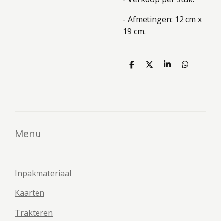
- Afmetingen: 12 cm x
19 cm.
D
D
S
D
e
e
h
e
l
e
a
l
e
l
r
e
n
e
n
Menu
Inpakmateriaal
Kaarten
Trakteren