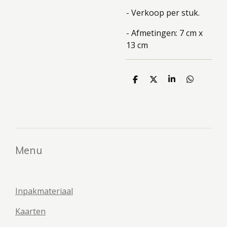
- Verkoop per stuk.
- Afmetingen: 7 cm x
13 cm
D
D
S
D
e
e
h
e
l
e
a
l
e
l
r
e
n
e
n
Menu
Inpakmateriaal
Kaarten