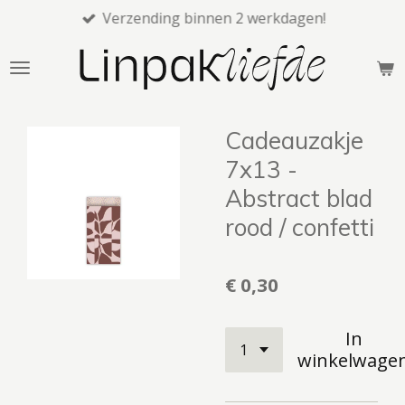
Verzending binnen 2 werkdagen!
Ga
direct
naar
de
hoofdinhoud
Cadeauzakje
7x13 -
Abstract blad
rood / confetti
€ 0,30
In
winkelwage