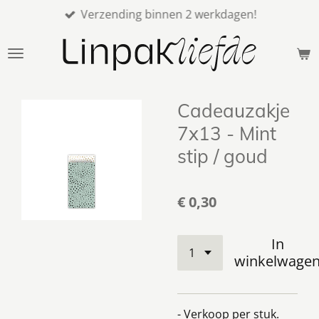
Verzending binnen 2 werkdagen!
Ga
direct
naar
de
hoofdinhoud
Cadeauzakje
7x13 - Mint
stip / goud
€ 0,30
In
winkelwage
- Verkoop per stuk.