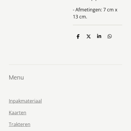
- Afmetingen: 7 cm x
13 cm.
D
D
S
D
e
e
h
e
l
e
a
l
e
l
r
e
n
e
n
Menu
Inpakmateriaal
Kaarten
Trakteren