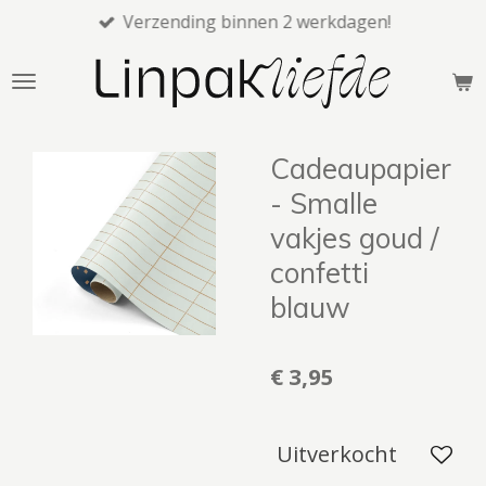
Verzending binnen 2 werkdagen!
Ga
direct
naar
de
hoofdinhoud
Cadeaupapier
- Smalle
vakjes goud /
confetti
blauw
€ 3,95
Uitverkocht