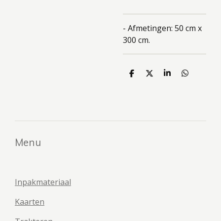
- Afmetingen: 50 cm x
300 cm.
D
D
S
D
e
e
h
e
l
e
a
l
e
l
r
e
n
e
n
Menu
Inpakmateriaal
Kaarten