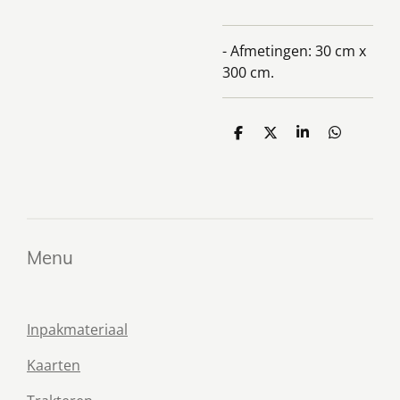
- Afmetingen: 30 cm x
300 cm.
D
D
S
D
e
e
h
e
l
e
a
l
e
l
r
e
n
e
n
Menu
Inpakmateriaal
Kaarten