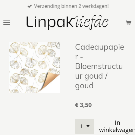
Verzending binnen 2 werkdagen!
Ga
direct
naar
de
hoofdinhoud
Cadeaupapie
r -
Bloemstructu
ur goud /
goud
€ 3,50
In
winkelwage