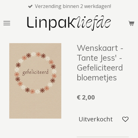
Verzending binnen 2 werkdagen!
Ga
direct
naar
de
hoofdinhoud
Wenskaart -
Tante Jess' -
Gefeliciteerd
bloemetjes
€ 2,00
Uitverkocht