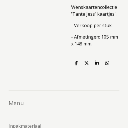
Wenskaartencollectie
'Tante Jess' kaartjes'.
- Verkoop per stuk.
- Afmetingen: 105 mm
x 148 mm.
D
D
S
D
e
e
h
e
l
e
a
l
e
l
r
e
n
e
n
Menu
Inpakmateriaal