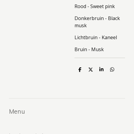
Rood - Sweet pink
Donkerbruin - Black
musk
Lichtbruin - Kaneel
Bruin - Musk
D
D
S
D
e
e
h
e
l
e
a
l
e
l
r
e
n
e
n
Menu