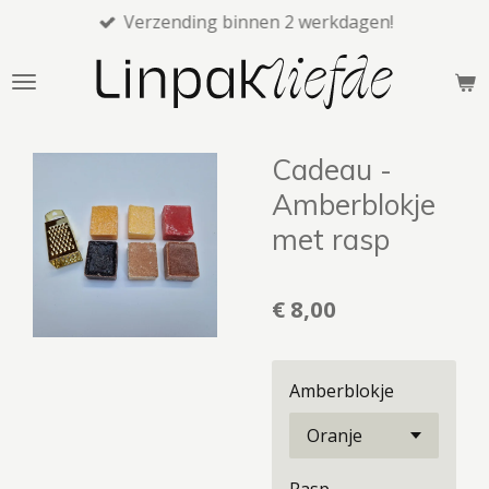
Verzending binnen 2 werkdagen!
Ga
direct
naar
de
hoofdinhoud
Cadeau -
Amberblokje
met rasp
€ 8,00
Amberblokje