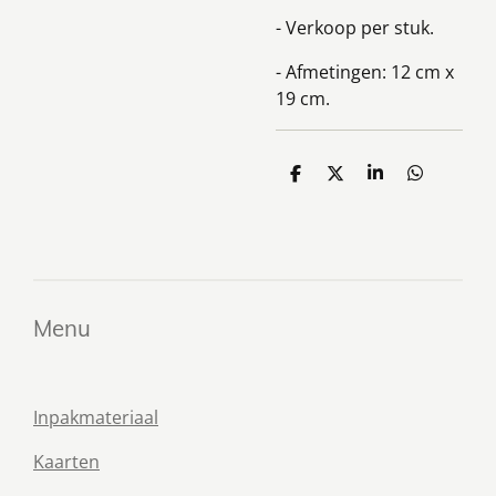
- Verkoop per stuk.
- Afmetingen: 12 cm x
19 cm.
D
D
S
D
e
e
h
e
l
e
a
l
e
l
r
e
n
e
n
Menu
Inpakmateriaal
Kaarten