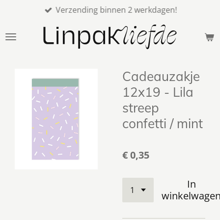
Verzending binnen 2 werkdagen!
Ga
direct
naar
de
hoofdinhoud
Cadeauzakje
12x19 - Lila
streep
confetti / mint
€ 0,35
In
winkelwage