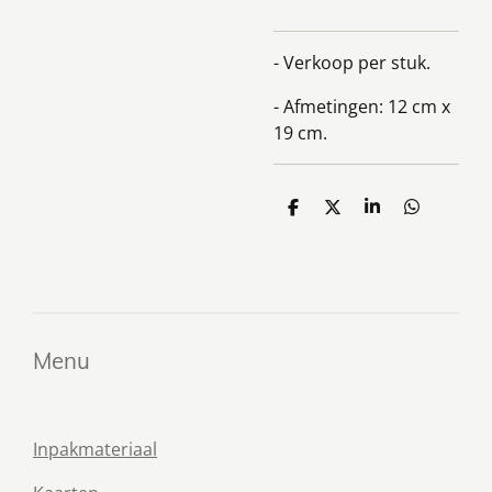
- Verkoop per stuk.
- Afmetingen: 12 cm x
19 cm.
D
D
S
D
e
e
h
e
l
e
a
l
e
l
r
e
n
e
n
Menu
Inpakmateriaal