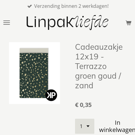
Verzending binnen 2 werkdagen!
Ga
direct
naar
de
hoofdinhoud
Cadeauzakje
12x19 -
Terrazzo
groen goud /
zand
€ 0,35
In
winkelwage