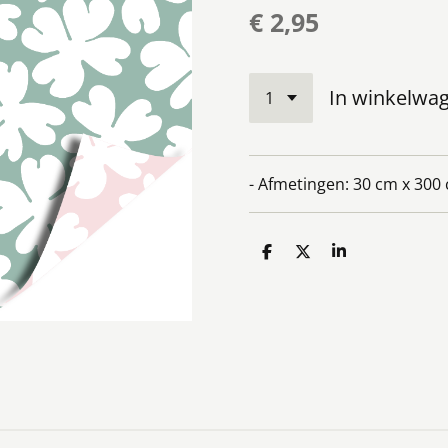
€ 2,95
In winkelwa
- Afmetingen: 30 cm x 300
D
D
S
e
e
h
l
e
a
e
l
r
n
e