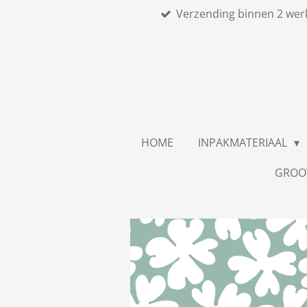
Verzending binnen 2 wer
Ga
direct
naar
de
hoofdinhoud
HOME
INPAKMATERIAAL
GROO