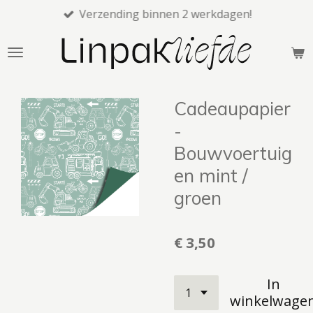
Verzending binnen 2 werkdagen!
Ga
direct
naar
de
hoofdinhoud
Cadeaupapier
-
Bouwvoertuig
en mint /
groen
€ 3,50
In
winkelwage