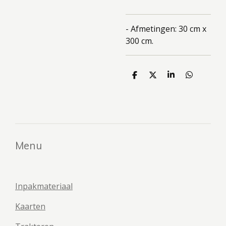
- Afmetingen: 30 cm x
300 cm.
D
D
S
D
e
e
h
e
l
e
a
l
e
l
r
e
n
e
n
Menu
Inpakmateriaal
Kaarten