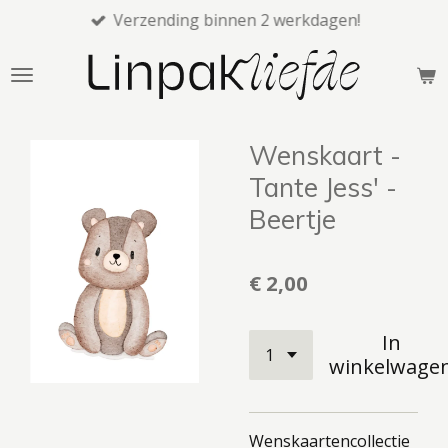
Verzending binnen 2 werkdagen!
Ga
direct
naar
de
hoofdinhoud
Wenskaart -
Tante Jess' -
Beertje
€ 2,00
In
winkelwage
Wenskaartencollectie