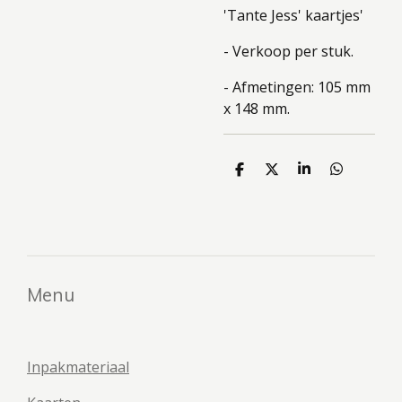
'Tante Jess' kaartjes'
- Verkoop per stuk.
- Afmetingen: 105 mm
x 148 mm.
D
D
S
D
e
e
h
e
l
e
a
l
e
l
r
e
n
e
n
Menu
Inpakmateriaal