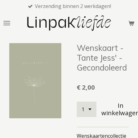
Verzending binnen 2 werkdagen!
Ga
direct
naar
de
hoofdinhoud
Wenskaart -
Tante Jess' -
Gecondoleerd
€ 2,00
In
winkelwage
Wenskaartencollectie