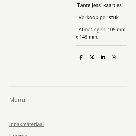
'Tante Jess' kaartjes'
- Verkoop per stuk.
- Afmetingen: 105 mm
x 148 mm.
D
D
S
D
e
e
h
e
l
e
a
l
e
l
r
e
n
e
n
Menu
Inpakmateriaal