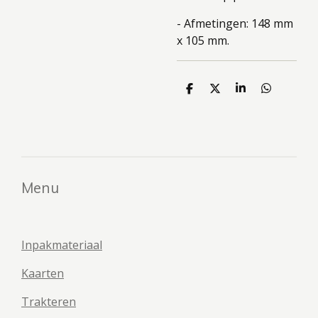
- Afmetingen: 148 mm
x 105 mm.
D
D
S
D
e
e
h
e
l
e
a
l
e
l
r
e
n
e
n
Menu
Inpakmateriaal
Kaarten
Trakteren