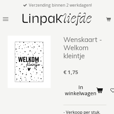
Verzending binnen 2 werkdagen!
Ga
direct
naar
de
hoofdinhoud
Wenskaart -
Welkom
kleintje
€ 1,75
In
winkelwagen
- Verkoop per stuk.