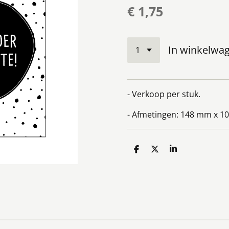
€ 1,75
In winkelwa
- Verkoop per stuk.
- Afmetingen: 148 mm x 1
D
D
S
e
e
h
l
e
a
e
l
r
n
e