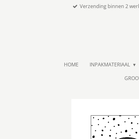
Verzending binnen 2 wer
Ga
direct
naar
de
hoofdinhoud
HOME
INPAKMATERIAAL
GROO