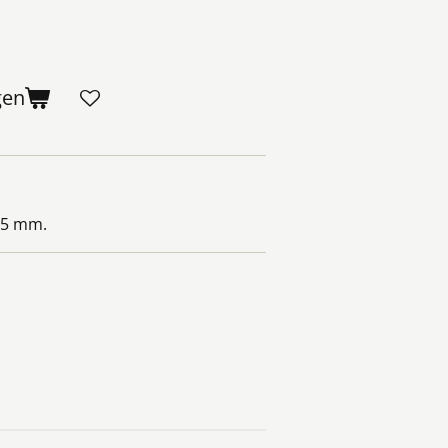
gen
05 mm.