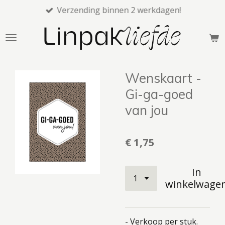
Verzending binnen 2 werkdagen!
Ga
direct
naar
de
hoofdinhoud
Wenskaart -
Gi-ga-goed
van jou
€ 1,75
In
winkelwage
- Verkoop per stuk.