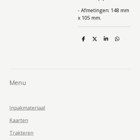
- Afmetingen: 148 mm
x 105 mm.
D
D
S
D
e
e
h
e
l
e
a
l
e
l
r
e
n
e
n
Menu
Inpakmateriaal
Kaarten
Trakteren