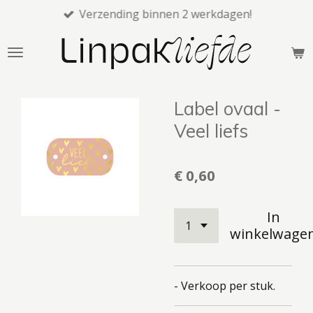
Verzending binnen 2 werkdagen!
Ga
direct
naar
de
hoofdinhoud
Label ovaal -
Veel liefs
€ 0,60
In
winkelwage
- Verkoop per stuk.