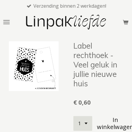
Verzending binnen 2 werkdagen!
Ga
direct
naar
de
hoofdinhoud
Label
rechthoek -
Veel geluk in
jullie nieuwe
huis
€ 0,60
In
winkelwage