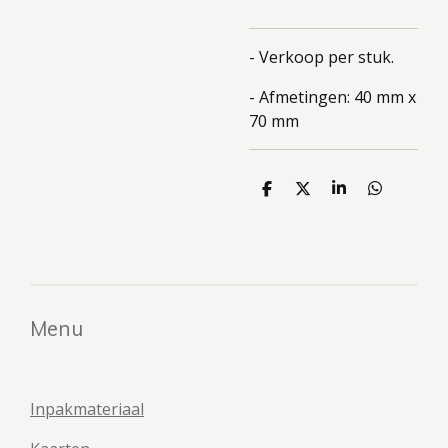
- Verkoop per stuk.
- Afmetingen: 40 mm x
70 mm
D
D
S
D
e
e
h
e
l
e
a
l
e
l
r
e
n
e
n
Menu
Inpakmateriaal