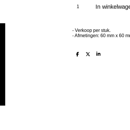
In winkelwag
- Verkoop per stuk.
- Afmetingen: 60 mm x 60 
D
D
S
e
e
h
l
e
a
e
l
r
n
e