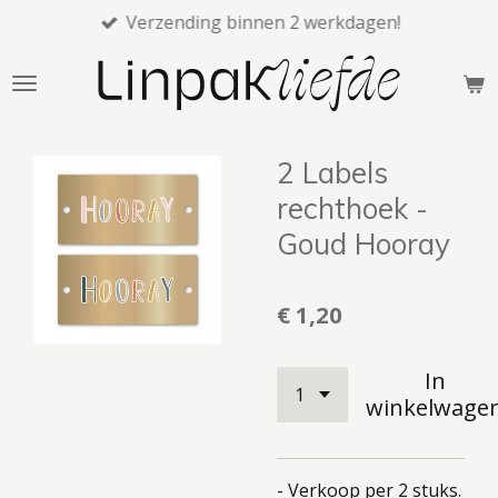
Verzending binnen 2 werkdagen!
Ga
direct
naar
de
hoofdinhoud
2 Labels
rechthoek -
Goud Hooray
€ 1,20
In
winkelwage
- Verkoop per 2 stuks.