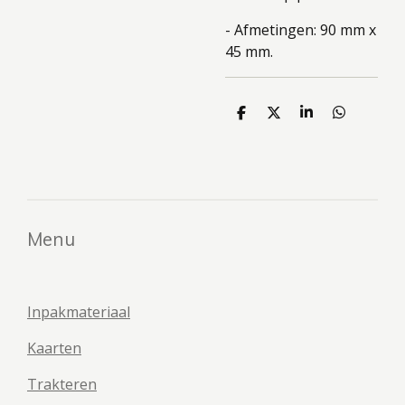
- Afmetingen: 90 mm x
45 mm.
D
D
S
D
e
e
h
e
l
e
a
l
e
l
r
e
n
e
n
Menu
Inpakmateriaal
Kaarten
Trakteren