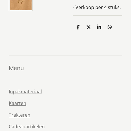
- Verkoop per 4 stuks.
D
D
S
D
e
e
h
e
l
e
a
l
e
l
r
e
n
e
n
Menu
Inpakmateriaal
Kaarten
Trakteren
Cadeauartikelen