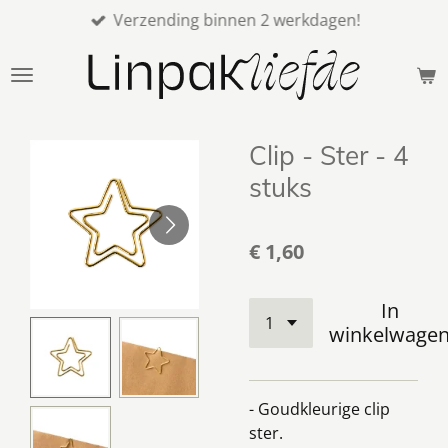
Verzending binnen 2 werkdagen!
Ga
direct
naar
de
hoofdinhoud
Clip - Ster - 4
stuks
€ 1,60
In
winkelwage
- Goudkleurige clip
ster.