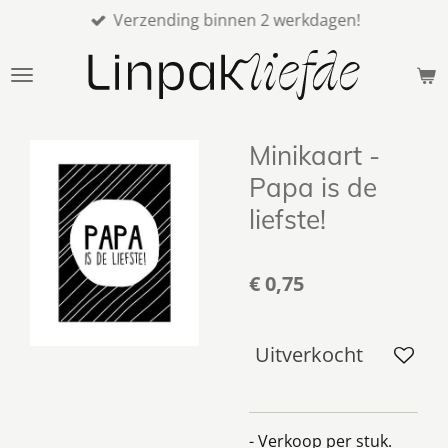
Verzending binnen 2 werkdagen!
Ga
direct
naar
de
hoofdinhoud
Minikaart -
Papa is de
liefste!
€ 0,75
Uitverkocht
- Verkoop per stuk.