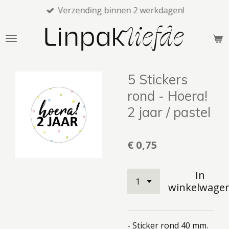
Verzending binnen 2 werkdagen!
Ga
direct
naar
de
hoofdinhoud
5 Stickers
rond - Hoera!
2 jaar / pastel
€ 0,75
In
winkelwage
- Sticker rond 40 mm.